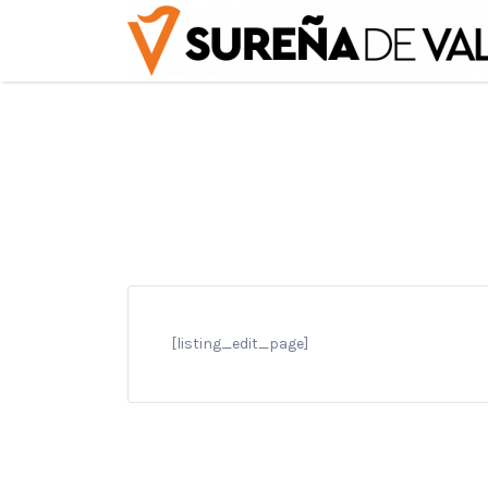
Buscar
por:
[listing_edit_page]