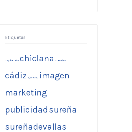
Etiquetas
chiclana
captación
clientes
cádiz
imagen
gancho
marketing
publicidad
sureña
sureñadevallas