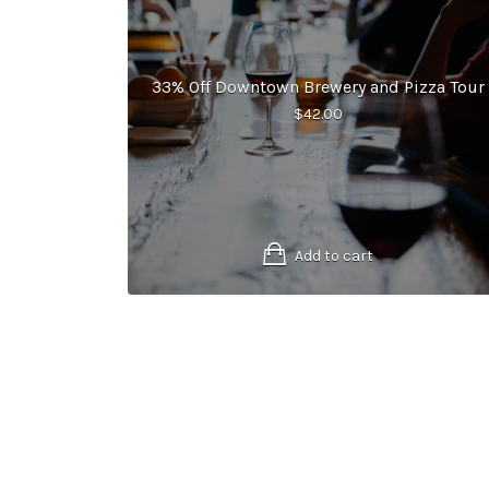
33% Off Downtown Brewery and Pizza Tour
$
42.00
Add to cart