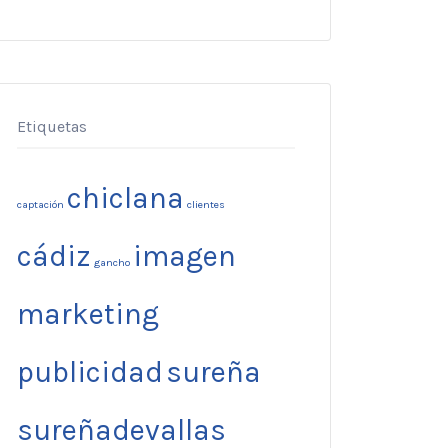
Etiquetas
chiclana
captación
clientes
cádiz
imagen
gancho
marketing
publicidad
sureña
sureñadevallas