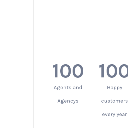
consectetur
adipiscing elit,
sed do
eiusmod
tempor
incididunt ut
labore et
dolore magna
aliqua.
100
10
Agents and
Happy
Agencys
customers
every year