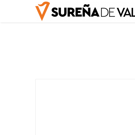
Explore
Best
Cities
Lorem ipsum
dolor sit amet,